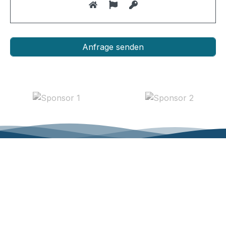
Waterwake-Wassersport
Stadtgraben
3235
Erlach
info@waterwake.ch