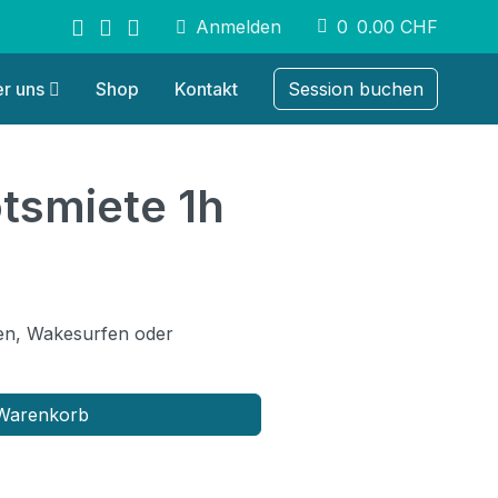
Anmelden
0
0.00
CHF
items
r uns
Shop
Kontakt
Session buchen
tsmiete 1h
en, Wakesurfen oder
 Warenkorb