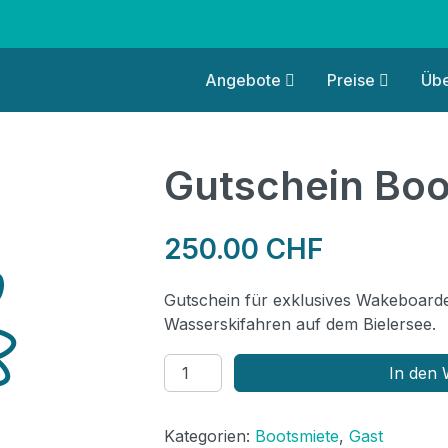
Angebote
Preise
Übe
Gutschein Boo
250.00
CHF
Gutschein für exklusives Wakeboard
Wasserskifahren auf dem Bielersee.
Gutschein
In den
Bootsmiete
1h
Kategorien:
Bootsmiete
,
Gast
Menge